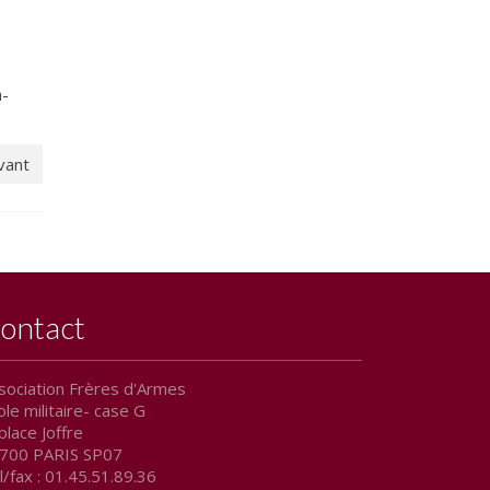
a-
ivant
ontact
sociation Frères d'Armes
ole militaire- case G
place Joffre
700 PARIS SP07
l/fax : 01.45.51.89.36