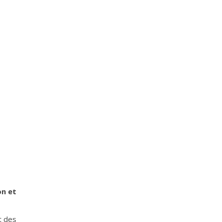
on et
t des