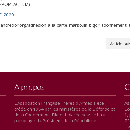
 (FNAOM-ACTDM)
C-2020
-ancredor.org/adhesion-a-la-carte-marsouin-bigor-abonnement-
Article su
A propos
C
L'Association Française Frères d'Armes a été
As
créée en 1984 par les ministères de la Défense et
Ec
de la Coopération. Elle est placée sous le haut
1, 
patronage du Président de la République.
75
Te