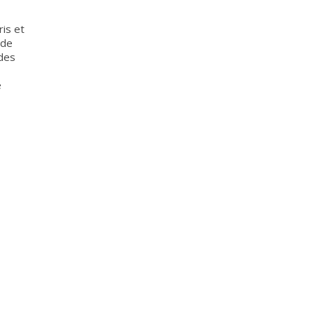
ris et
 de
 des
e