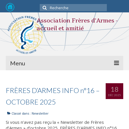
Rechercher
:
Association Frères d'Armes -
accueil et amitié
Menu
Devenir membre
18
FRÈRES D’ARMES INFO n°16 –
L’association
DÉC 2025
OCTOBRE 2025
STATUTS
Classé dans :
Newsletter
Composition du Bureau
Si vous n’avez pas reçu la « Newsletter de Frères
Nos activités
d’Armes » d’octobre 2025, FRÈRES D’ARMES INFO n°16,