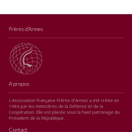
INFO n°13 – FÉVRIER 2025
INFO n°12 – JANVIER 2025
Frères d’Armes
INFO n°11 – NOVEMBRE 2024
Nos publications
Le guide d’accueil des stagiaires
Guide des Relations Internationales de Défense
Le Bulletin d’information et de liaison
A propos
Livre FRÈRES D’ARMES (réédition de Héros
L'Association Française Frères d'Armes a été créée en
Méconnus)
1984 par les ministères de la Défense et de la
Coopération. Elle est placée sous le haut patronage du
Actualités
Président de la République.
Informations générales
Contact