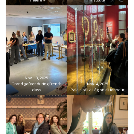
Nov. 13, 2025
Grand goûter during French
Nov. 4, 2025
class
Palais of La Légion d’Honneur