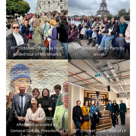
th
th
15
October– “Paris by Foot”
17
October 2024 – Paris by
guided tour of Montmartre
cruise
th
5
November 2024 –
Afterwork presided by
th
General Delbos, President of
18
October 2024 – Visit of
LV