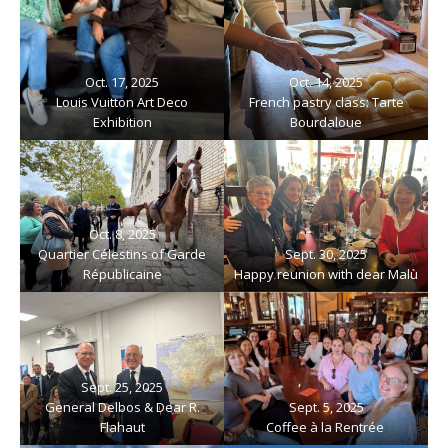
Oct. 17, 2025
Oct. 14, 2025
Louis Vuitton Art Deco
French pastry class: Tarte
Exhibition
Bourdaloue
Oct. 8, 2025
Quartier Célestins of Garde
Sept. 30, 2025
Républicaine
Happy reunion with dear Malù
Sept. 25, 2025
General Delbos & Dear R.
Sept. 5, 2025
Flahaut
Coffee à la Rentrée