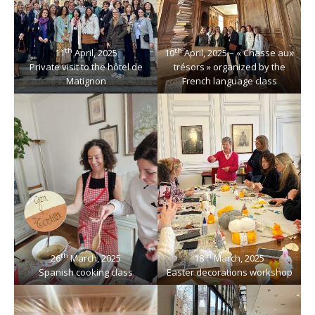
th
th
11
April, 2025
10
April, 2025 – « Chasse aux
Private visit to the hôtel de
trésors » organized by the
Matignon
French language class
th
th
26
March, 2025
18
March, 2025
Spanish cooking class
Easter decorations workshop