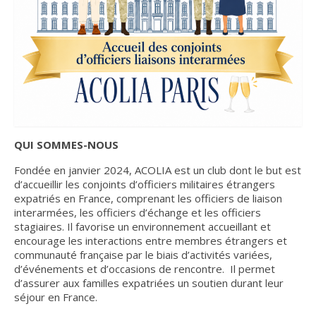
Nous contacter
Liens et amis
Lettres d’info
S’INSCRIRE
INFO n°20 – JUILLET 2026
QUI SOMMES-NOUS
INFO n°19 – JUIN 2026
Fondée en janvier 2024, ACOLIA est un club dont le but est
d’accueillir les conjoints d’officiers militaires étrangers
INFO n°18 – JANVIER 2026
expatriés en France, comprenant les officiers de liaison
interarmées, les officiers d’échange et les officiers
INFO n°17 – DÉCEMBRE 2025
stagiaires. Il favorise un environnement accueillant et
encourage les interactions entre membres étrangers et
INFO n°16 – OCTOBRE 2025
communauté française par le biais d’activités variées,
d’événements et d’occasions de rencontre. Il permet
INFO n°15 – JUILLET 2025
d’assurer aux familles expatriées un soutien durant leur
séjour en France.
INFO n°14 – JUIN 2025