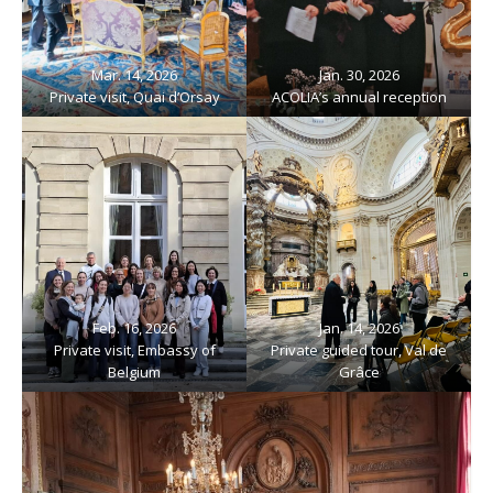
Mar. 14, 2026
Jan. 30, 2026
Private visit, Quai d’Orsay
ACOLIA’s annual reception
Feb. 16, 2026
Jan. 14, 2026
Private visit, Embassy of
Private guided tour, Val de
Belgium
Grâce