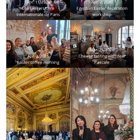
Apr. 11, 2026
Apr. 2, 2026
Cité Universitaire
Egyptian Easter decoration
Internationale de Paris
workshop
Mar. 25, 2026
Apr. 3, 2026
Cheese tasting with dear
Easter coffee morning
Pascale