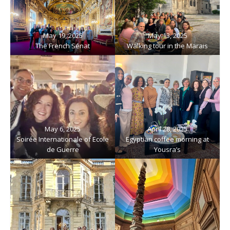
May 19, 2025
May 13, 2025
The French Sénat
Walking tour in the Marais
May 6, 2025
April 28, 2025
Soirée Internationale of Ecole
Egyptian coffee morning at
de Guerre
Yousra’s