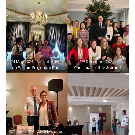
th
24 May 2024 – Visit of Musee
5
December 2024 –
du Parfum Fragonard Paris
Christmas coffee & brunch
th
30
April 2024 –
ACOLIA’s début