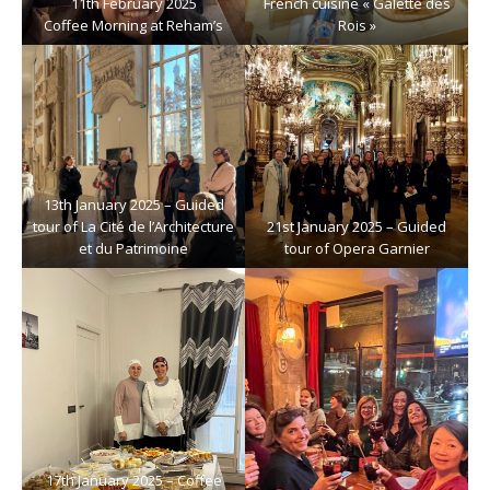
11th February 2025
French cuisine « Galette des
Coffee Morning at Reham’s
Rois »
13th January 2025 – Guided
tour of La Cité de l’Architecture
21st January 2025 – Guided
et du Patrimoine
tour of Opera Garnier
17th January 2025 – Coffee