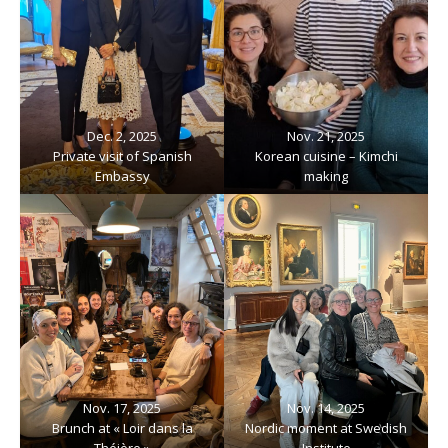
Dec. 2, 2025
Nov. 21, 2025
Private visit of Spanish
Korean cuisine – Kimchi
Embassy
making
Nov. 17, 2025
Nov. 14, 2025
Brunch at « Loir dans la
Nordic moment at Swedish
Théière »
Institute