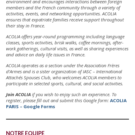
environment and encourages interactions between foreign
Agenda
members and the French community through a variety of
activities, events, and networking opportunities. ACOLIA
Comptes-rendus
ensures that expatriate families receive support throughout
their stay in France.
Prix Frères d’Armes
ACOLIA offers year-round programming including language
Parrainages
classes, sports activities, brisk walks, coffee mornings, after-
work gatherings, cultural visits, as well as sharing experiences
Déjeuners-Rencontres
and advice on daily life issues in France.
ACOLIA operates as a section under the Association Frères
Nos sections
d’Armes and is a sister organization of IASC – International
Attachés Spouses Club, who welcomes ACOLIA members to
ACOLIA
participate in selected sports, cultural, and social activities.
ACOLIA – Save the date : vendredi 30 janvier
Join ACOLIA
if you wish to enjoy such an experience. To
2026
register, please fill out and submit this Google form:
ACOLIA
PARIS – Google Forms
Club de l’interculturalité
Développer la compétence interculturelle
NOTRE EQUIPE
L’approche de la psychologie interculturelle: