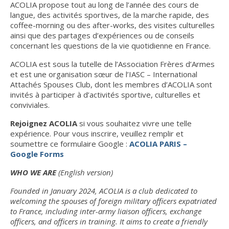
ACOLIA propose tout au long de l’année des cours de
langue, des activités sportives, de la marche rapide, des
INFO n°13 – FÉVRIER 2025
coffee-morning ou des after-works, des visites culturelles
ainsi que des partages d’expériences ou de conseils
INFO n°12 – JANVIER 2025
concernant les questions de la vie quotidienne en France.
INFO n°11 – NOVEMBRE 2024
ACOLIA est sous la tutelle de l’Association Frères d’Armes
et est une organisation sœur de l’IASC – International
Nos publications
Attachés Spouses Club, dont les membres d’ACOLIA sont
invités à participer à d’activités sportive, culturelles et
Le guide d’accueil des stagiaires
conviviales.
Guide des Relations Internationales de Défense
Rejoignez ACOLIA
si vous souhaitez vivre une telle
expérience. Pour vous inscrire, veuillez remplir et
Le Bulletin d’information et de liaison
soumettre ce formulaire Google :
ACOLIA PARIS –
Google Forms
Livre FRÈRES D’ARMES (réédition de Héros
WHO WE ARE
(English version)
Méconnus)
Founded in January 2024, ACOLIA is a club dedicated to
Actualités
welcoming the spouses of foreign military officers expatriated
to France, including inter-army liaison officers, exchange
Informations générales
officers, and officers in training. It aims to create a friendly