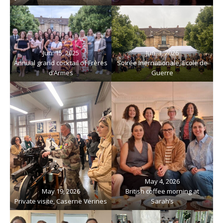
Jun. 15, 2025
Jun. 3, 2026
Annual grand cocktail of Frères
Soirée Inernationale, Ecole de
d’Armes
Guerre
May 4, 2026
May 19, 2026
British coffee morning at
Private visite, Caserne Verines
Sarah’s