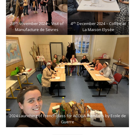
th
th
28
November 2024 – Visit of
4
December 2024 – Coffee at
Manufacture de Sevres
La Maison Elysée
2024 Launching of French class for ACOLIA members by Ecole de
Guerre