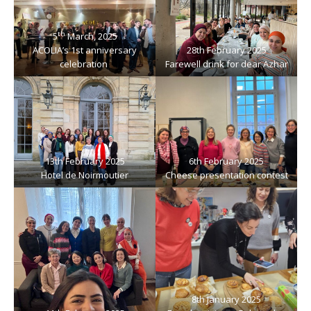
th
5
March, 2025
ACOLIA’s 1st anniversary
28th February 2025
celebration
Farewell drink for dear Azhar
13th February 2025
6th February 2025
Hotel de Noirmoutier
Cheese presentation contest
8th January 2025