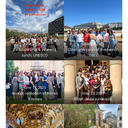
June 26, 2025
June 24, 2025
Exclusive visit & yearend
Closing session of the French
lunch, UNESCO
class
June 11, 2025
Annual reception of Frères
May 23, 2025
d’Armes
Hôtel de Beauharnais