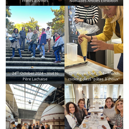
Frères d’Armes
Nomades Articles Exhibition
th
th
24
October 2024 – Visit to
15
November 2024 – French
Père Lachaise
cooking class “pâtes à choux”