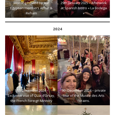
Morning hosted by our
29th January 2025 – Afterwork
Egyptian members Azhar &
at Spanish bistro « La Bodega
Reham
»
2024
17th December 2024 –
9th December 2024 – private
Exclusive visit of Quai d’Orsay,
tour of the Musée des Arts
the French Foreign Ministry
Forains.