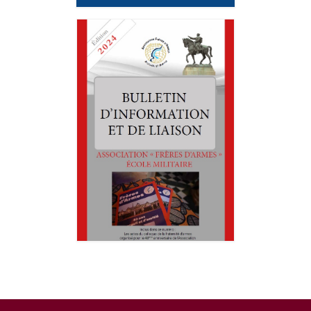
Agenda
Comptes-rendus
Prix Frères d’Armes
Parrainages
Déjeuners-Rencontres
Nos sections
ACOLIA
ACOLIA – Save the date : vendredi 30 janvier
2026
Club de l’interculturalité
Développer la compétence interculturelle
L’approche de la psychologie interculturelle: