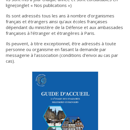
ligne(onglet « Nos publications »)
Nous contacter
Ils sont adressés tous les ans à nombre d’organismes
Liens et amis
français et étrangers ainsi qu’aux écoles françaises
dépendant du ministère de la Défense et aux ambassades
Lettres d’info
françaises à l’étranger et étrangères à Paris.
Ils peuvent, à titre exceptionnel, être adressés à toute
S’INSCRIRE
personne ou organisme en faisant la demande par
messagerie à l’association (conditions d’envoi au cas par
INFO n°20 – JUILLET 2026
cas).
INFO n°19 – JUIN 2026
INFO n°18 – JANVIER 2026
INFO n°17 – DÉCEMBRE 2025
INFO n°16 – OCTOBRE 2025
INFO n°15 – JUILLET 2025
INFO n°14 – JUIN 2025