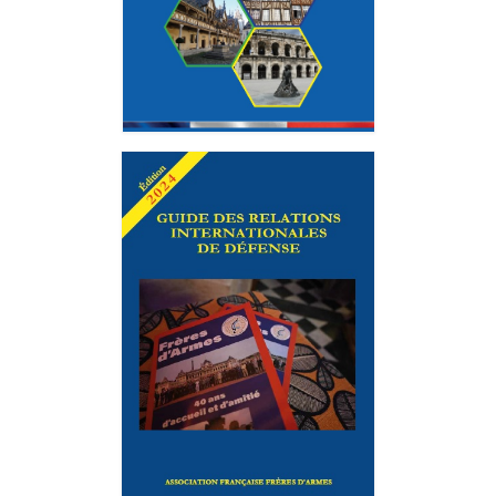
INFO n°13 – FÉVRIER 2025
INFO n°12 – JANVIER 2025
INFO n°11 – NOVEMBRE 2024
Nos publications
Le guide d’accueil des stagiaires
Guide des Relations Internationales de Défense
Le Bulletin d’information et de liaison
Livre FRÈRES D’ARMES (réédition de Héros
Méconnus)
Actualités
Informations générales