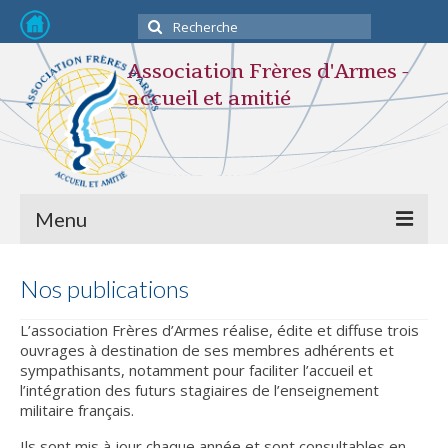
Rechercher
:
Association Frères d'Armes -
accueil et amitié
Menu
Devenir membre
Nos publications
L’association
L’association Frères d’Armes réalise, édite et diffuse trois
ouvrages à destination de ses membres adhérents et
STATUTS
sympathisants, notamment pour faciliter l’accueil et
l’intégration des futurs stagiaires de l’enseignement
Composition du Bureau
militaire français.
Nos activités
Ils sont mis à jour chaque année et sont consultables en