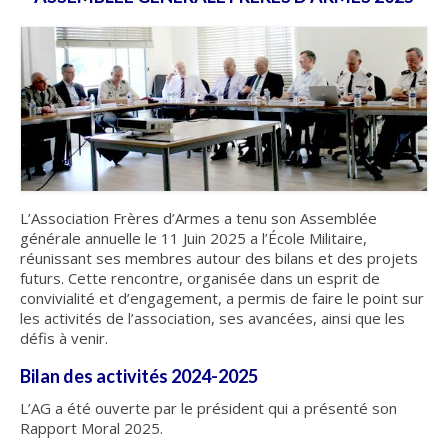
Nous contacter
Liens et amis
Lettres d’info
S’INSCRIRE
INFO n°20 – JUILLET 2026
L’Association Frères d’Armes a tenu son Assemblée
INFO n°19 – JUIN 2026
générale annuelle le 11 Juin 2025 a l’École Militaire,
réunissant ses membres autour des bilans et des projets
INFO n°18 – JANVIER 2026
futurs. Cette rencontre, organisée dans un esprit de
convivialité et d’engagement, a permis de faire le point sur
les activités de l’association, ses avancées, ainsi que les
INFO n°17 – DÉCEMBRE 2025
défis à venir.
INFO n°16 – OCTOBRE 2025
Bilan des activités 2024-2025
INFO n°15 – JUILLET 2025
L’AG a été ouverte par le président qui a présenté son
Rapport Moral 2025.
INFO n°14 – JUIN 2025