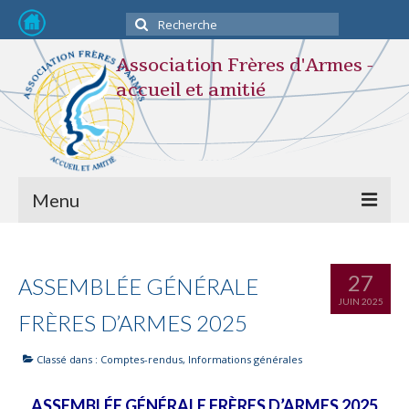
Rechercher
:
Association Frères d'Armes -
accueil et amitié
Menu
Devenir membre
27
ASSEMBLÉE GÉNÉRALE
L’association
JUIN 2025
FRÈRES D’ARMES 2025
STATUTS
Classé dans :
Comptes-rendus
,
Informations générales
Composition du Bureau
Nos activités
ASSEMBLÉE GÉNÉRALE FRÈRES D’ARMES 2025