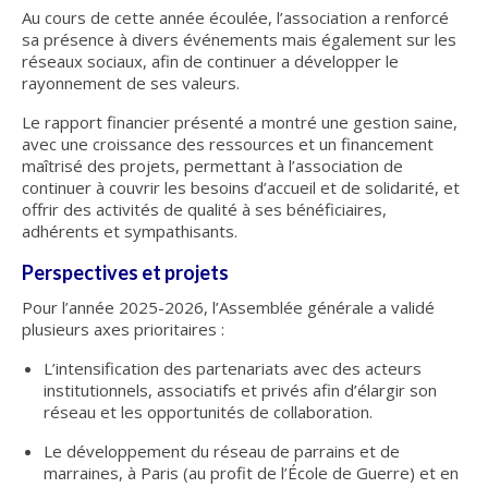
Au cours de cette année écoulée, l’association a renforcé
INFO n°13 – FÉVRIER 2025
sa présence à divers événements mais également sur les
réseaux sociaux, afin de continuer a développer le
INFO n°12 – JANVIER 2025
rayonnement de ses valeurs.
Le rapport financier présenté a montré une gestion saine,
INFO n°11 – NOVEMBRE 2024
avec une croissance des ressources et un financement
maîtrisé des projets, permettant à l’association de
Nos publications
continuer à couvrir les besoins d’accueil et de solidarité, et
offrir des activités de qualité à ses bénéficiaires,
Le guide d’accueil des stagiaires
adhérents et sympathisants.
Guide des Relations Internationales de Défense
Perspectives et projets
Le Bulletin d’information et de liaison
Pour l’année 2025-2026, l’Assemblée générale a validé
plusieurs axes prioritaires :
Livre FRÈRES D’ARMES (réédition de Héros
L’intensification des partenariats avec des acteurs
Méconnus)
institutionnels, associatifs et privés afin d’élargir son
réseau et les opportunités de collaboration.
Actualités
Le développement du réseau de parrains et de
Informations générales
marraines, à Paris (au profit de l’École de Guerre) et en