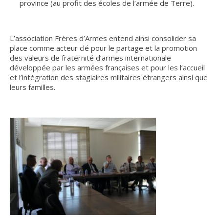
province (au profit des écoles de l’armée de Terre).
Agenda
Comptes-rendus
L’association Frères d’Armes entend ainsi consolider sa
place comme acteur clé pour le partage et la promotion
Prix Frères d’Armes
des valeurs de fraternité d’armes internationale
développée par les armées françaises et pour les l’accueil
Parrainages
et l’intégration des stagiaires militaires étrangers ainsi que
leurs familles.
Déjeuners-Rencontres
Nos sections
ACOLIA
ACOLIA – Save the date : vendredi 30 janvier
2026
Club de l’interculturalité
Développer la compétence interculturelle
L’approche de la psychologie interculturelle: