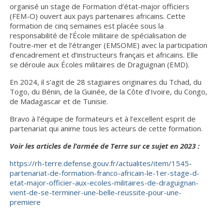
organisé un stage de Formation d’état-major officiers
de quoi parlons-nous ?
(FEM-O) ouvert aux pays partenaires africains. Cette
formation de cinq semaines est placée sous la
Articles de l’interculturalité
responsabilité de l’École militaire de spécialisation de
l’outre-mer et de l’étranger (EMSOME) avec la participation
d’encadrement et d’instructeurs français et africains. Elle
se déroule aux Écoles militaires de Draguignan (EMD).
En 2024, il s’agit de 28 stagiaires originaires du Tchad, du
Togo, du Bénin, de la Guinée, de la Côte d’Ivoire, du Congo,
de Madagascar et de Tunisie.
Bravo à l’équipe de formateurs et à l’excellent esprit de
partenariat qui anime tous les acteurs de cette formation.
Voir les articles de l’armée de Terre sur ce sujet en 2023 :
https://rh-terre.defense.gouv.fr/actualites/item/1545-
partenariat-de-formation-franco-africain-le-1er-stage-d-
etat-major-officier-aux-ecoles-militaires-de-draguignan-
vient-de-se-terminer-une-belle-reussite-pour-une-
premiere