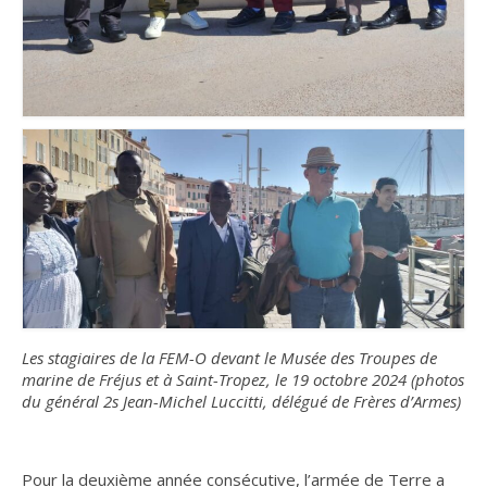
Agenda
Comptes-rendus
Prix Frères d’Armes
Parrainages
Déjeuners-Rencontres
Nos sections
ACOLIA
ACOLIA – Save the date : vendredi 30 janvier
2026
Les stagiaires de la FEM-O devant le Musée des Troupes de
marine de Fréjus et à Saint-Tropez, le 19 octobre 2024 (photos
Club de l’interculturalité
du général 2s Jean-Michel Luccitti, délégué de Frères d’Armes)
Développer la compétence interculturelle
Pour la deuxième année consécutive, l’armée de Terre a
L’approche de la psychologie interculturelle: