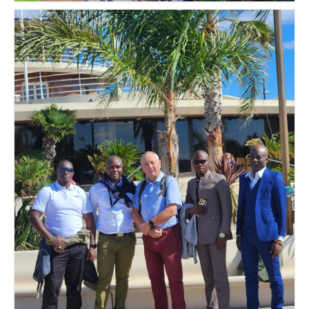
INFO n°13 – FÉVRIER 2025
INFO n°12 – JANVIER 2025
INFO n°11 – NOVEMBRE 2024
Nos publications
Le guide d’accueil des stagiaires
Guide des Relations Internationales de Défense
Le Bulletin d’information et de liaison
Livre FRÈRES D’ARMES (réédition de Héros
Méconnus)
Actualités
Informations générales