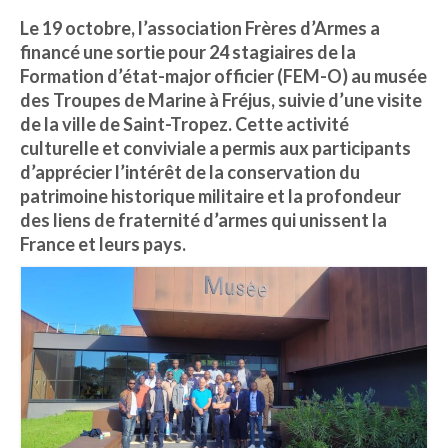
Le 19 octobre, l’association Frères d’Armes a
Nous contacter
financé une sortie pour 24 stagiaires de la
Liens et amis
Formation d’état-major officier (FEM-O) au musée
des Troupes de Marine à Fréjus, suivie d’une visite
Lettres d’info
de la ville de Saint-Tropez. Cette activité
culturelle et conviviale a permis aux participants
S’INSCRIRE
d’apprécier l’intérêt de la conservation du
patrimoine historique militaire et la profondeur
INFO n°20 – JUILLET 2026
des liens de fraternité d’armes qui unissent la
INFO n°19 – JUIN 2026
France et leurs pays.
INFO n°18 – JANVIER 2026
INFO n°17 – DÉCEMBRE 2025
INFO n°16 – OCTOBRE 2025
INFO n°15 – JUILLET 2025
INFO n°14 – JUIN 2025