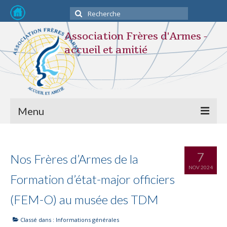
Rechercher
:
Association Frères d'Armes -
accueil et amitié
Menu
Devenir membre
7
Nos Frères d’Armes de la
L’association
NOV 2024
Formation d’état-major officiers
STATUTS
(FEM-O) au musée des TDM
Composition du Bureau
Classé dans :
Informations générales
Nos activités