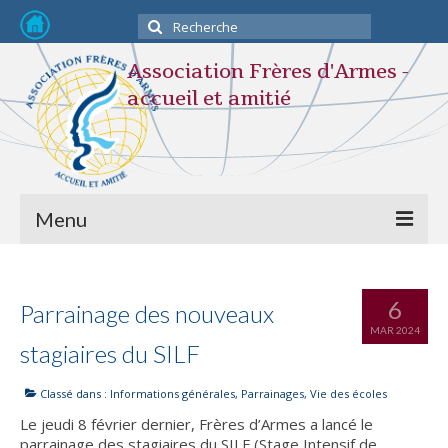
Rechercher
:
Association Frères d'Armes -
accueil et amitié
Menu
Devenir membre
6
Parrainage des nouveaux
L’association
MAR 2024
stagiaires du SILF
STATUTS
Classé dans :
Informations générales
,
Parrainages
,
Vie des écoles
Composition du Bureau
Le jeudi 8 février dernier, Frères d’Armes a lancé le
Nos activités
parrainage des stagiaires du SILF (Stage Intensif de