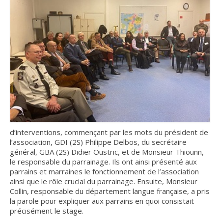
INFO n°13 – FÉVRIER 2025
INFO n°12 – JANVIER 2025
INFO n°11 – NOVEMBRE 2024
Nos publications
Le guide d’accueil des stagiaires
Guide des Relations Internationales de Défense
d’interventions, commençant par les mots du président de
Le Bulletin d’information et de liaison
l’association, GDI (2S) Philippe Delbos, du secrétaire
général, GBA (2S) Didier Oustric, et de Monsieur Thiounn,
Livre FRÈRES D’ARMES (réédition de Héros
le responsable du parrainage. Ils ont ainsi présenté aux
Méconnus)
parrains et marraines le fonctionnement de l’association
ainsi que le rôle crucial du parrainage. Ensuite, Monsieur
Actualités
Collin, responsable du département langue française, a pris
la parole pour expliquer aux parrains en quoi consistait
Informations générales
précisément le stage.