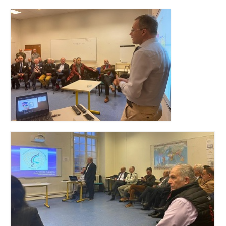
Agenda
Comptes-rendus
Prix Frères d’Armes
Parrainages
Déjeuners-Rencontres
Nos sections
ACOLIA
ACOLIA – Save the date : vendredi 30 janvier
2026
Club de l’interculturalité
Développer la compétence interculturelle
L’approche de la psychologie interculturelle: