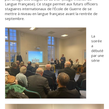
Langue Française). Ce stage permet aux futurs officiers
Nous contacter
stagiaires internationaux de l’École de Guerre de se
mettre à niveau en langue française avant la rentrée de
Liens et amis
septembre.
Lettres d’info
La
S’INSCRIRE
soirée
a
INFO n°20 – JUILLET 2026
débuté
par une
INFO n°19 – JUIN 2026
série
INFO n°18 – JANVIER 2026
INFO n°17 – DÉCEMBRE 2025
INFO n°16 – OCTOBRE 2025
INFO n°15 – JUILLET 2025
INFO n°14 – JUIN 2025