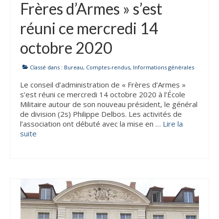
Frères d’Armes » s’est
Agenda
réuni ce mercredi 14
Comptes-rendus
octobre 2020
Prix Frères d’Armes
Parrainages
Classé dans :
Bureau
,
Comptes-rendus
,
Informations générales
Le conseil d’administration de « Frères d’Armes »
Déjeuners-Rencontres
s’est réuni ce mercredi 14 octobre 2020 à l’École
Militaire autour de son nouveau président, le général
Nos sections
de division (2s) Philippe Delbos. Les activités de
l’association ont débuté avec la mise en …
Lire la
ACOLIA
suite­­
ACOLIA – Save the date : vendredi 30 janvier
2026
Club de l’interculturalité
Développer la compétence interculturelle
L’approche de la psychologie interculturelle: