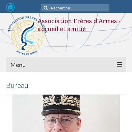
Rechercher
:
Association Frères d'Armes -
accueil et amitié
Menu
Devenir membre
Bureau
L’association
STATUTS
Composition du Bureau
Nos activités