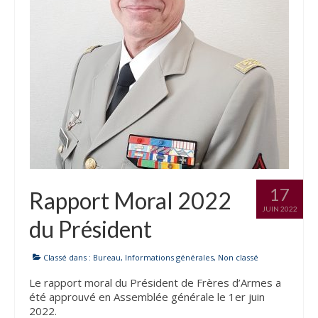
Nous contacter
Liens et amis
Lettres d’info
S’INSCRIRE
INFO n°20 – JUILLET 2026
INFO n°19 – JUIN 2026
17
Rapport Moral 2022
INFO n°18 – JANVIER 2026
JUIN 2022
du Président
INFO n°17 – DÉCEMBRE 2025
INFO n°16 – OCTOBRE 2025
Classé dans :
Bureau
,
Informations générales
,
Non classé
Le rapport moral du Président de Frères d’Armes a
INFO n°15 – JUILLET 2025
été approuvé en Assemblée générale le 1er juin
2022.
INFO n°14 – JUIN 2025